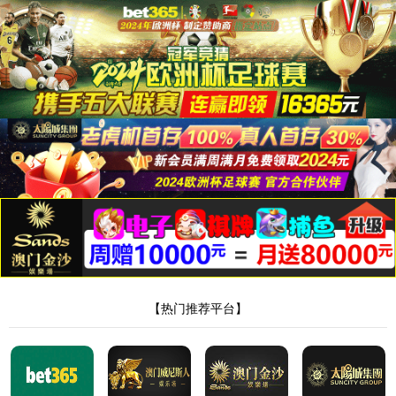
世界杯投彩app
关于世界杯投
世界杯投彩app
app
关于世界杯投彩app
About Green Day
集团简介
企业文化
幸福员工
科技