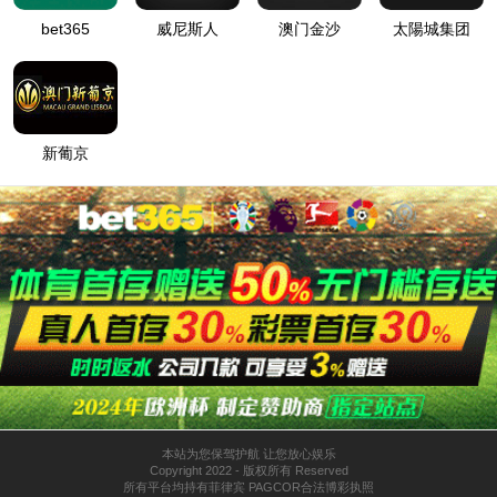
2026世界杯投彩app(中文)官方网站 - FIFA World Cup，简称“世界杯
是一家集科、工、贸于一体的高科技集团企业。总部坐落于中国南大门—
司，业务范围覆盖国内市场及东南亚、非洲等海外市场。集团深耕人力资
涵盖生态治理、投资运营、智能制造、人力资源、项目咨询等板块，为客
服务、人力资源综合服务及解决方案。
世界杯投彩app集团大力实施创新驱动发展战略，拥有2家国家高新技术
1家市级瞪羚企业，建有“一中心两站一所”创新平台体系，即：省级工程
业工作站、省级科技专家工作站、市级企业研发机构。目前，取得国家专利
项。
在企业发展壮大的同时，世界杯投彩app集团不忘履行社会责任，成立